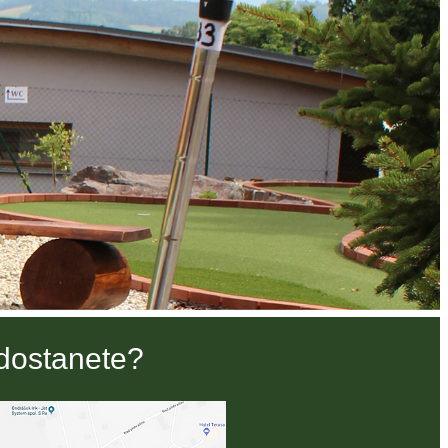
dostanete?