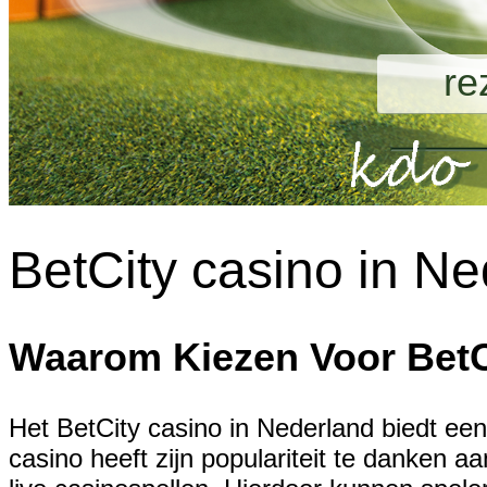
re
BetCity casino in N
Waarom Kiezen Voor BetC
Het BetCity casino in Nederland biedt een 
casino heeft zijn populariteit te danken 