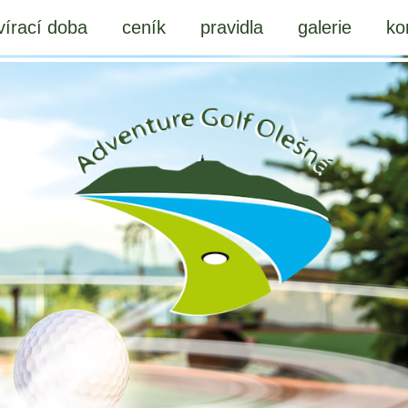
vírací doba
ceník
pravidla
galerie
ko