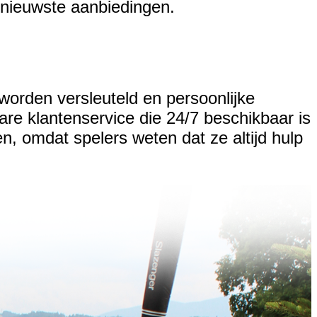
 nieuwste aanbiedingen.
 worden versleuteld en persoonlijke
re klantenservice die 24/7 beschikbaar is
n, omdat spelers weten dat ze altijd hulp