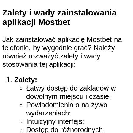
Zalety i wady zainstalowania
aplikacji Mostbet
Jak zainstalować aplikację Mostbet na
telefonie, by wygodnie grać? Należy
również rozważyć zalety i wady
stosowania tej aplikacji:
Zalety:
Łatwy dostęp do zakładów w
dowolnym miejscu i czasie;
Powiadomienia o na żywo
wydarzeniach;
Intuicyjny interfejs;
Dostęp do różnorodnych