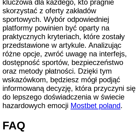
kluczowa dla każdego, kto pragnie
skorzystać z oferty zakładów
sportowych. Wybór odpowiedniej
platformy powinien być oparty na
praktycznych kryteriach, które zostały
przedstawione w artykule. Analizując
różne opcje, zwróć uwagę na interfejs,
dostępność sportów, bezpieczeństwo
oraz metody płatności. Dzięki tym
wskazówkom, będziesz mógł podjąć
informowaną decyzję, która przyczyni się
do lepszego doświadczenia w świecie
hazardowych emocji
Mostbet poland
.
FAQ