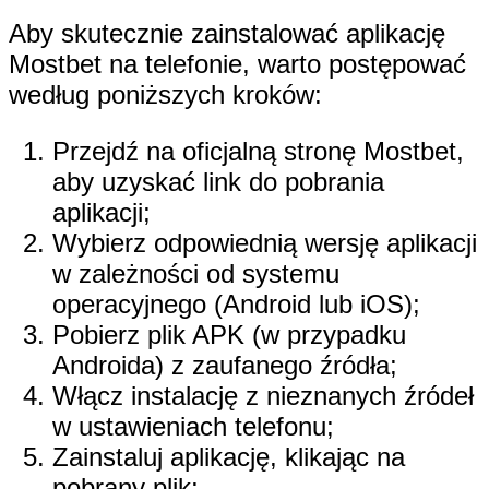
Aby skutecznie zainstalować aplikację
Mostbet na telefonie, warto postępować
według poniższych kroków:
Przejdź na oficjalną stronę Mostbet,
aby uzyskać link do pobrania
aplikacji;
Wybierz odpowiednią wersję aplikacji
w zależności od systemu
operacyjnego (Android lub iOS);
Pobierz plik APK (w przypadku
Androida) z zaufanego źródła;
Włącz instalację z nieznanych źródeł
w ustawieniach telefonu;
Zainstaluj aplikację, klikając na
pobrany plik;