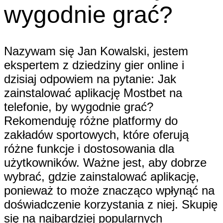
wygodnie grać?
Nazywam się Jan Kowalski, jestem
ekspertem z dziedziny gier online i
dzisiaj odpowiem na pytanie: Jak
zainstalować aplikację Mostbet na
telefonie, by wygodnie grać?
Rekomenduję różne platformy do
zakładów sportowych, które oferują
różne funkcje i dostosowania dla
użytkowników. Ważne jest, aby dobrze
wybrać, gdzie zainstalować aplikację,
ponieważ to może znacząco wpłynąć na
doświadczenie korzystania z niej. Skupię
się na najbardziej popularnych