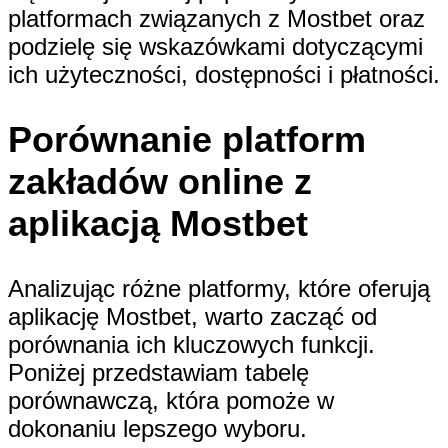
platformach związanych z Mostbet oraz
podzielę się wskazówkami dotyczącymi
ich użyteczności, dostępności i płatności.
Porównanie platform
zakładów online z
aplikacją Mostbet
Analizując różne platformy, które oferują
aplikację Mostbet, warto zacząć od
porównania ich kluczowych funkcji.
Poniżej przedstawiam tabelę
porównawczą, która pomoże w
dokonaniu lepszego wyboru.