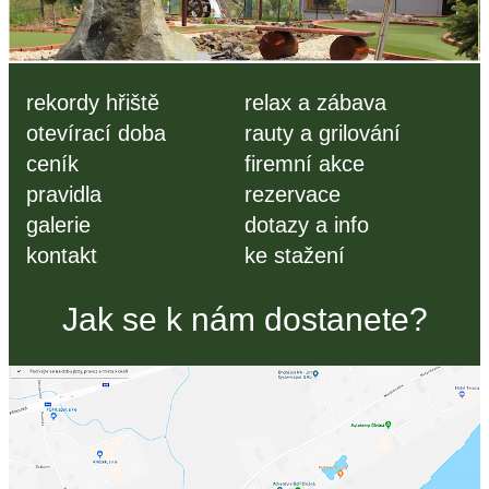
rekordy hřiště
relax a zábava
otevírací doba
rauty a grilování
ceník
firemní akce
pravidla
rezervace
galerie
dotazy a info
kontakt
ke stažení
Jak se k nám dostanete?