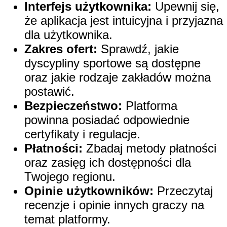
Interfejs użytkownika:
Upewnij się,
że aplikacja jest intuicyjna i przyjazna
dla użytkownika.
Zakres ofert:
Sprawdź, jakie
dyscypliny sportowe są dostępne
oraz jakie rodzaje zakładów można
postawić.
Bezpieczeństwo:
Platforma
powinna posiadać odpowiednie
certyfikaty i regulacje.
Płatności:
Zbadaj metody płatności
oraz zasięg ich dostępności dla
Twojego regionu.
Opinie użytkowników:
Przeczytaj
recenzje i opinie innych graczy na
temat platformy.