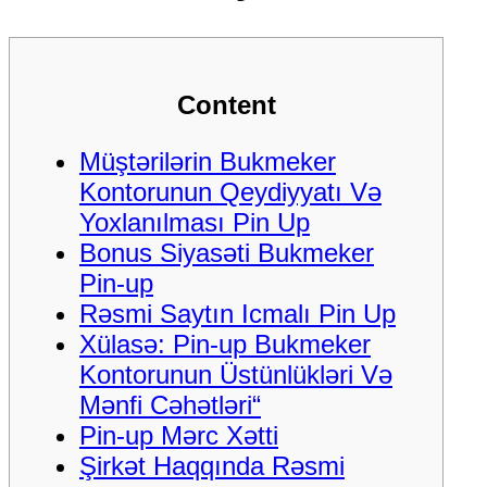
Content
Müştərilərin Bukmeker
Kontorunun Qeydiyyatı Və
Yoxlanılması Pin Up
Bonus Siyasəti Bukmeker
Pin-up
Rəsmi Saytın Icmalı Pin Up
Xülasə: Pin-up Bukmeker
Kontorunun Üstünlükləri Və
Mənfi Cəhətləri“
Pin-up Mərc Xətti
Şirkət Haqqında Rəsmi