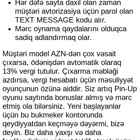
Hər dəfə sayta daxil olan zaman
müştəri avtorizasiya üçün parol olan
TEXT MESSAGE kodu alır.
Mərc oynama qaydalarını olduqca
sadiq adlandırmaq olar.
Müştəri model AZN-dən çox vəsait
çıxarsa, ödənişdən avtomatik olaraq
13% vergi tutulur. Çıxarma məbləği
azdırsa, vergi hesabatı üçün məsuliyyət
oyunçunun özünə aiddir. Siz artıq Pin-Up
oyunu saytında bonuslar almış və mərc
etmiş ola bilərsiniz. Yeni başlayanlar
üçün bu bukmeker kontorunda
qeydiyyatdan keçməyə dəyərmi, bizə
deyin. Biz daha yaxşı və daha