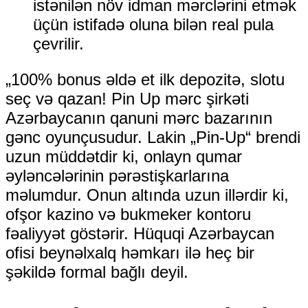
istənilən növ idman mərclərini etmək
üçün istifadə oluna bilən real pula
çevrilir.
„100% bonus əldə et ilk depozitə, slotu
seç və qazan! Pin Up mərc şirkəti
Azərbaycanın qanuni mərc bazarının
gənc oyunçusudur. Lakin „Pin-Up“ brendi
uzun müddətdir ki, onlayn qumar
əyləncələrinin pərəstişkarlarına
məlumdur. Onun altında uzun illərdir ki,
ofşor kazino və bukmeker kontoru
fəaliyyət göstərir. Hüquqi Azərbaycan
ofisi beynəlxalq həmkarı ilə heç bir
şəkildə formal bağlı deyil.