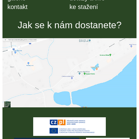
kontakt
ke stažení
Jak se k nám dostanete?