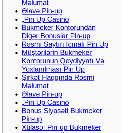
Məlumat
Əlavə Pin-up
„Pin Up Casino
Bukmeker Kontorundan
Digər Bonuslar Pin-up
Rəsmi Saytın Icmalı Pin Up
Müştərilərin Bukmeker
Kontorunun Qeydiyyatı Və
Yoxlanılması Pin Up
Şirkət Haqqında Rəsmi
Məlumat
Əlavə Pin-up
„Pin Up Casino
Bonus Siyasəti Bukmeker
Pin-up
Xülasə: Pin-up Bukmeker