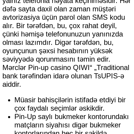
yalnız telefonla həyata keçirilməsidir. Hər
dəfə sayta daxil olan zaman müştəri
avtorizasiya üçün parol olan SMS kodu
alır. Bir tərəfdən, bu, çox rahat deyil,
çünki həmişə telefonunuzun yanınızda
olması lazımdır. Digər tərəfdən, bu,
oyunçunun şəxsi hesabının yüksək
səviyyədə qorunmasını təmin edir.
Mərclər Pin-up casino QIWI“ „Traditional
bank tərəfindən idarə olunan TsUPIS-ə
aiddir.
Müasir bahisçilərin istifadə etdiyi bir
çox faydalı seçimlər əskikdir.
Pin-Up saylı bukmeker kontorundakı
matçların siyahısı digər bukmeker
kontorlarından heç bir şəkildə